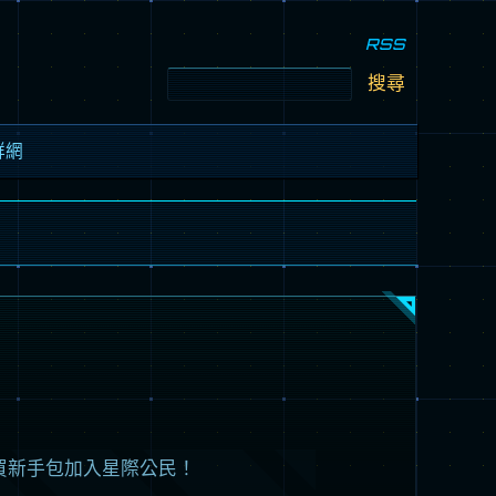
RSS
搜
尋
關
鍵
字:
群網
FAN SITE
– DONATION
 YOU
買新手包加入星際公民！