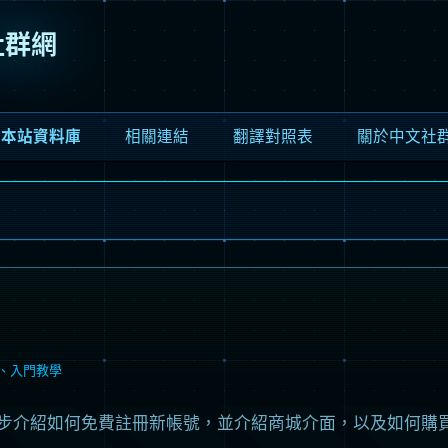
文社群網
跳
至
本站資料庫
相關連結
翻譯對照表
關於中文社
內
容
區
入門教學
ABOUT 
星艦解析
贊助感謝 
THANK
種族導覽
、
入門教學
步介紹如何免費註冊新帳號，並介紹商城介面，以及如何購