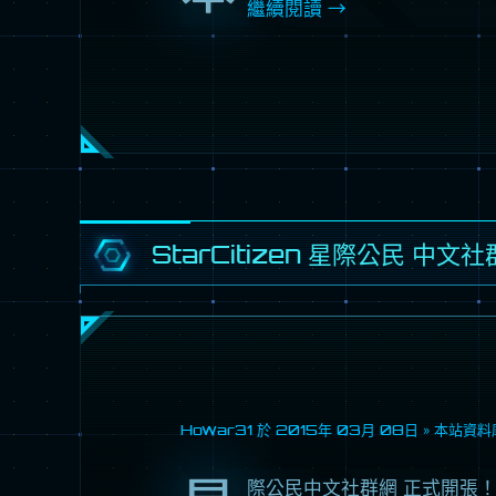
繼續閱讀
→
StarCitizen 星際公民 中文
Howar31 於
2015年 03月 08日
»
本站資料
際公民中文社群網 正式開張