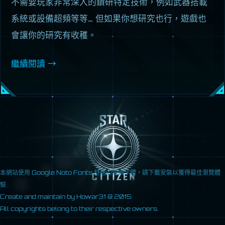
不需要玩家非常深入的鑽研特定技術，例如武器搭載
系統或設備超頻等等… 但如果你想研究也行，遊戲也
會讓你的研究有收穫。
繼續閱讀
→
本網站使用
Google Noto Fonts
舒適的閱讀字體，請
下載
安裝以獲得最佳瀏覽體
驗
Create and maintain by
Howar31
@ 2015
All copyrights belong to their respective owners.