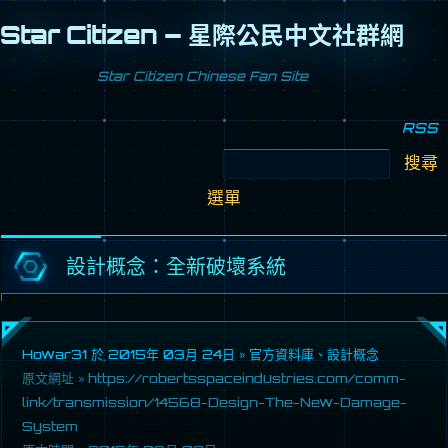
Star Citizen – 星際公民中文社群網
Star Citizen Chinese Fan Site
RSS
搜
尋
跳
關
至
鍵
選單
內
字:
容
區
設計概念：全新破壞系統
Howar31 於
2015年 03月 24日
»
官方資料庫
、
設計概念
原文網址 »
https://robertsspaceindustries.com/comm-
link/transmission/14568-Design-The-New-Damage-
System