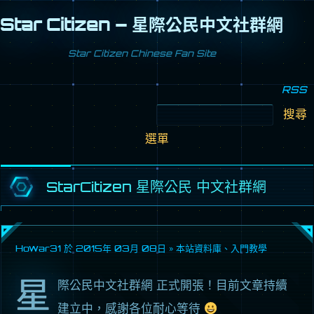
Star Citizen – 星際公民中文社群網
Star Citizen Chinese Fan Site
RSS
搜
尋
跳
關
至
鍵
選單
內
字:
容
區
StarCitizen 星際公民 中文社群網
Howar31 於
2015年 03月 08日
»
本站資料庫
、
入門教學
星
際公民中文社群網 正式開張！目前文章持續
建立中，感謝各位耐心等待