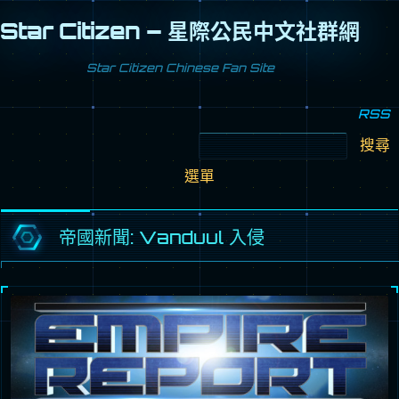
Star Citizen – 星際公民中文社群網
Star Citizen Chinese Fan Site
RSS
搜
尋
跳
關
至
鍵
選單
內
字:
容
區
帝國新聞: Vanduul 入侵