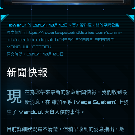
Howar31 於
2015年 10月 12日
»
官方資料庫
、
關於星際公民
原文網址 »
https://robertsspaceindustries.com/comm-
link/spectrum-dispatch/14984-EMPIRE-REPORT-
VANDUUL-ATTACK
原文時間 »
2015年 10月 06日
新聞快報
現
在為您帶來最新的緊急新聞快報，我們收到最
新消息，在 維加星系 (Vega System) 上發
生了 Vanduul 大舉入侵的事件。
目前詳細狀況還不清楚，但稍早收到的消息指出，地