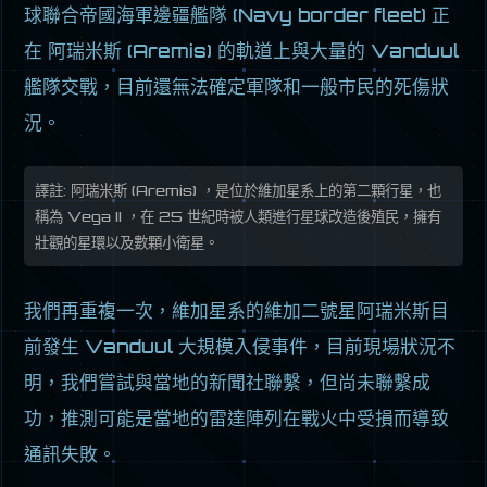
球聯合帝國海軍邊疆艦隊 (Navy border fleet) 正
在 阿瑞米斯 (Aremis) 的軌道上與大量的 Vanduul
艦隊交戰，目前還無法確定軍隊和一般市民的死傷狀
況。
譯註: 阿瑞米斯 (Aremis) ，是位於維加星系上的第二顆行星，也
稱為 Vega II ，在 25 世紀時被人類進行星球改造後殖民，擁有
壯觀的星環以及數顆小衛星。
我們再重複一次，維加星系的維加二號星阿瑞米斯目
前發生 Vanduul 大規模入侵事件，目前現場狀況不
明，我們嘗試與當地的新聞社聯繫，但尚未聯繫成
功，推測可能是當地的雷達陣列在戰火中受損而導致
通訊失敗。