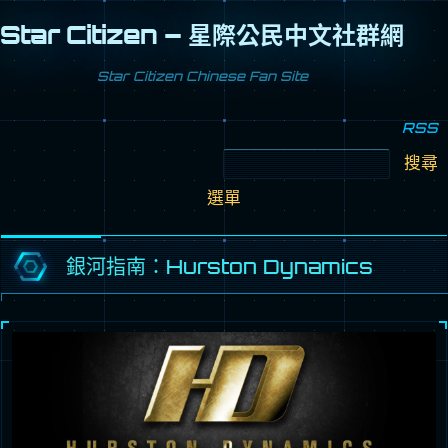
Star Citizen – 星際公民中文社群網
Star Citizen Chinese Fan Site
RSS
搜
尋
跳
關
至
鍵
選單
內
字:
容
區
銀河指南：Hurston Dynamics