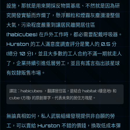
設施，那就是用來開採反物質基底、不然就是因為研
究開發實驗而炸爛了，懸浮顆粒和煙霧灰塵瀰漫整個
大氣，污染程度嚴重到讓居民離開居住區
(habicubes) 在戶外工作時，都必需要配戴呼吸器。
Hurston 的工人滿意度調查評分是驚人的 0.5 分
(總分 10 分)，並且大多數的工人合約不滿一期就走人
了，企業持續引進低層勞工，並且有謠言指出該星球
有奴隸販售市場。
譯註：habicubes ，翻譯居住區，是結合 habitat (棲息地) 和
cube (方塊) 的原創單字，代表未來的居住方塊屋。
無論真相如何，私人武裝組織發現提供非自願的勞
工，可以賣給 Hurston 不錯的價錢，換取低成本彈